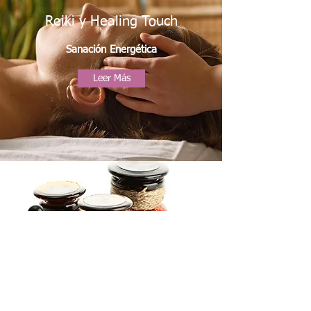
Reiki y Healing Touch
Sanación Energética
Leer Más
Flores de Bach
Sanación Floral
Leer Más